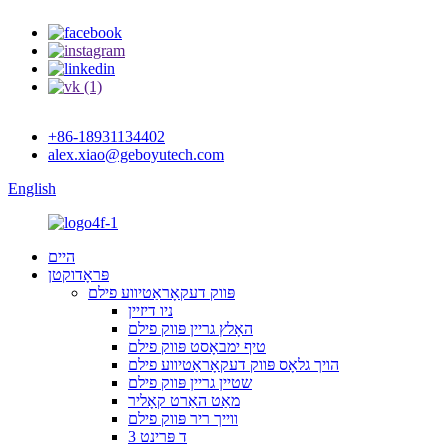
+86-18931134402
alex.xiao@geboyutech.com
English
היים
פּראָדוקטן
פּווק דעקאָראַטיווע פילם
ניו דיזיין
האָלץ גריין פּווק פילם
טיף ימבאָסט פּווק פילם
הויך גלאָס פּווק דעקאָראַטיווע פילם
שטיין גריין פּווק פילם
מאַט האַרט קאָליר
ווייך ריר פּווק פילם
3 ד פּרינט