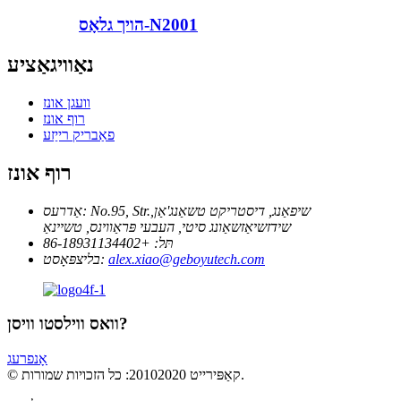
הויך גלאָס-N2001
נאַוויגאַציע
וועגן אונז
רוף אונז
פאַבריק רייַזע
רוף אונז
No.95, Str.שיפאַנג, דיסטריקט טשאַנג'אַן,
אַדרעס:
שידזשיאַזשאַונג סיטי, העבעי פּראַווינס, טשיינאַ
תּל:
+86-18931134402
alex.xiao@geboyutech.com
בליצפּאָסט:
וואס ווילסטו וויסן?
אָנפרעג
© קאַפּירייט 20102020: כל הזכויות שמורות.