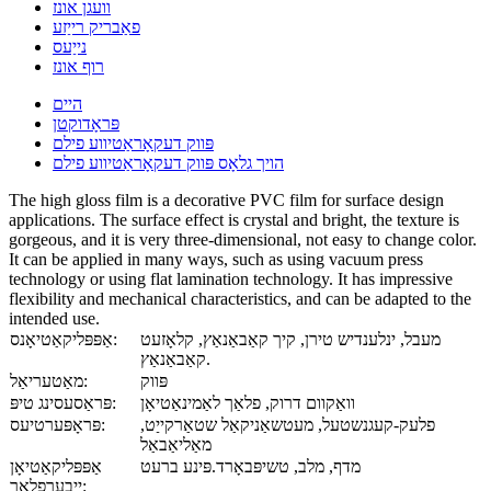
וועגן אונז
פאַבריק רייַזע
נייַעס
רוף אונז
היים
פּראָדוקטן
פּווק דעקאָראַטיווע פילם
הויך גלאָס פּווק דעקאָראַטיווע פילם
The high gloss film is a decorative PVC film for surface design
applications. The surface effect is crystal and bright, the texture is
gorgeous, and it is very three-dimensional, not easy to change color.
It can be applied in many ways, such as using vacuum press
technology or using flat lamination technology. It has impressive
flexibility and mechanical characteristics, and can be adapted to the
intended use.
מעבל, ינלענדיש טירן, קיך קאַבאַנאַץ, קלאָזעט
אַפּפּליקאַטיאָנס:
קאַבאַנאַץ.
פּווק
מאַטעריאַל:
וואַקוום דרוק, פלאַך לאַמינאַטיאָן
פּראַסעסינג טיפּ:
פלעק-קעגנשטעל, מעטשאַניקאַל שטאַרקייַט,
פּראָפּערטיעס:
מאַליאַבאַל
מדף, מלב, טשיפּבאָרד.פּינע ברעט
אַפּפּליקאַטיאָן
ייבערפלאַך: