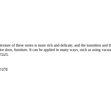
xture of these series is more rich and delicate, and the transition and 
rior door, furniture. It can be applied in many ways, such as using vacu
מעבל, ינלענדיש טירן, קיך קאַבאַנאַץ, קלאָזעט קאַבאַנאַץ.
פלעק-