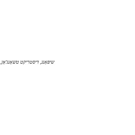
No.95, Str.שיפאַנג, דיסטריקט טשאַנג