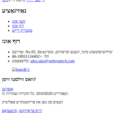
נאַוויגאַציע
וועגן אונז
רוף אונז
פאַבריק רייַזע
רוף אונז
'אַן, שידזשיאַזשאַונג סיטי, העבעי פּראַווינס, טשיינאַ
אַדרעס:
תּל:
+86-18931134402
alex.xiao@geboyutech.com
בליצפּאָסט:
וואס ווילסטו וויסן?
אָנפרעג
© קאַפּירייט 20102020: כל הזכויות שמורות.
תּנאָים פון נוצן און פּריוואַטקייט פּאָליטיק
הייס פּראָדוקטן
,
סיטעמאַפּ