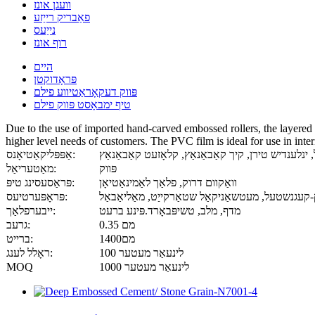
וועגן אונז
פאַבריק רייַזע
נייַעס
רוף אונז
היים
פּראָדוקטן
פּווק דעקאָראַטיווע פילם
טיף ימבאָסט פּווק פילם
Due to the use of imported hand-carved embossed rollers, the layered te
higher level needs of customers. The PVC film is ideal for use in inte
אַפּפּליקאַטיאָנס:
פּווק
מאַטעריאַל:
וואַקוום דרוק, פלאַך לאַמינאַטיאָן
פּראַסעסינג טיפּ:
קעגנשטעל, מעטשאַניקאַל שטאַרקייַט, מאַליאַבאַל
פּראָפּערטיעס:
מדף, מלב, טשיפּבאָרד.פּינע ברעט
ייבערפלאַך:
0.35 מם
גרעב:
1400מם
ברייט:
100 לינעאַר מעטער
ראָלל לענג:
1000 לינעאַר מעטער
MOQ