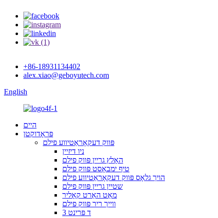
+86-18931134402
alex.xiao@geboyutech.com
English
היים
פּראָדוקטן
פּווק דעקאָראַטיווע פילם
ניו דיזיין
האָלץ גריין פּווק פילם
טיף ימבאָסט פּווק פילם
הויך גלאָס פּווק דעקאָראַטיווע פילם
שטיין גריין פּווק פילם
מאַט האַרט קאָליר
ווייך ריר פּווק פילם
3 ד פּרינט