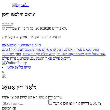
וואס ווילסטו וויסן?
אָנפרעג
© קאַפּירייט 20102020: כל הזכויות שמורות.
תּנאָים פון נוצן און פּריוואַטקייט פּאָליטיק
הייס פּראָדוקטן
,
סיטעמאַפּ
פּווק בלאַט פֿאַר ראַפּינג
,
דעקאָראַטיווע פּווק מעמבראַנע 1400 מם
,
אַנטי-געל פּווק מעמבראַנע שטער
,
פּווק פילם פֿאַר ראַפּינג
,
פּווק שטרענג
,
וויינאַל פילם פֿאַר קאַבינעט
,
שטרענג פּווק פילם
שיקן בליצפּאָסט
x
לאָזן דיין אָנזאָג:
שרייב דיין אָנזאָג דאָ און שיקן עס צו אונדז
דריקן אַרייַן צו זוכן אָדער ESC צו
פאַרמאַכן