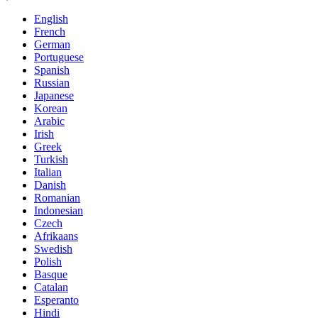
English
French
German
Portuguese
Spanish
Russian
Japanese
Korean
Arabic
Irish
Greek
Turkish
Italian
Danish
Romanian
Indonesian
Czech
Afrikaans
Swedish
Polish
Basque
Catalan
Esperanto
Hindi