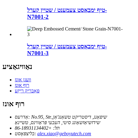
טיף ימבאָסט צעמענט / שטיין קערל-
N7001-2
טיף ימבאָסט צעמענט / שטיין קערל-
N7001-3
נאַוויגאַציע
וועגן אונז
רוף אונז
פאַבריק רייַזע
רוף אונז
No.95, Str.שיפאַנג, דיסטריקט טשאַנג'אַן,
אַדרעס:
שידזשיאַזשאַונג סיטי, העבעי פּראַווינס, טשיינאַ
תּל:
+86-18931134402
alex.xiao@geboyutech.com
בליצפּאָסט: