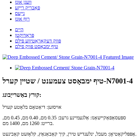
וועגן אונז
פאַבריק רייַזע
נייַעס
רוף אונז
היים
פּראָדוקטן
פּווק דעקאָראַטיווע פילם
טיף ימבאָסט פּווק פילם
טיף ימבאָסט צעמענט / שטיין קערל-N7001-4
קורץ באַשרייַבונג:
אויסזען: דיאַטאָם בלאָטע קערל
ספּעסאַפאַקיישאַנז: אַלגעמיינע גרעב: 0.35 מם, 0.40 מם, 0.45 מם,
ברייט: 1260 מם, 1400 מם.
אַפּפּליקאַטיאָן: מעבל, ינלענדיש טירן, קיך קאַבאַנאַץ, קלאָזעט קאַבינעט.