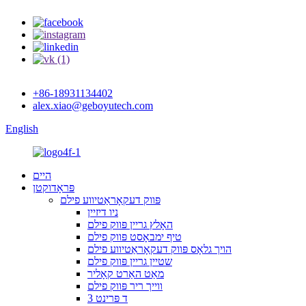
+86-18931134402
alex.xiao@geboyutech.com
English
היים
פּראָדוקטן
פּווק דעקאָראַטיווע פילם
ניו דיזיין
האָלץ גריין פּווק פילם
טיף ימבאָסט פּווק פילם
הויך גלאָס פּווק דעקאָראַטיווע פילם
שטיין גריין פּווק פילם
מאַט האַרט קאָליר
ווייך ריר פּווק פילם
3 ד פּרינט