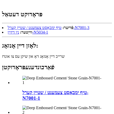
פּראָדוקט דעטאַל
טיף ימבאָסט צעמענט / שטיין קערל-N7001-3
פֿריִער:
ניו דיזיין-N5034-1
ווייַטער:
לאָזן דיין אָנזאָג:
שרייב דיין אָנזאָג דאָ און שיקן עס צו אונדז
פֿאַרבונדענע
פּראָדוקטן
טיף ימבאָסט צעמענט / שטיין קערל-
N7001-1