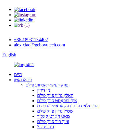
+86-18931134402
alex.xiao@geboyutech.com
English
היים
פּראָדוקטן
פּווק דעקאָראַטיווע פילם
ניו דיזיין
האָלץ גריין פּווק פילם
טיף ימבאָסט פּווק פילם
הויך גלאָס פּווק דעקאָראַטיווע פילם
שטיין גריין פּווק פילם
מאַט האַרט קאָליר
ווייך ריר פּווק פילם
3 ד פּרינט