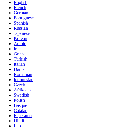
English
French
German
Portuguese
Spanish
Russian
Japanese
Korean
Arabic
Irish
Greek
Turkish
Italian
Danish
Romanian
Indonesian
Czech
Afrikaans
Swedish
Polish
Basque
Catalan
Esperanto
Hindi
Lao