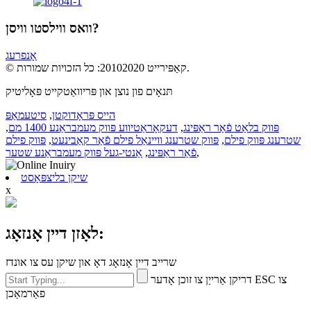
וואס ווילסטו וויסן?
אָנפרעג
© קאַפּירייט 20102020: כל הזכויות שמורות.
תּנאָים פון נוצן און פּריוואַטקייט פּאָליטיק
הייס פּראָדוקטן
,
סיטעמאַפּ
פּווק בלאַט פֿאַר ראַפּינג
,
דעקאָראַטיווע פּווק מעמבראַנע 1400 מם
,
שטרענג פּווק פילם
,
פּווק שטרענג וויינאַל פילם פֿאַר קאַבינעט
,
פּווק פילם
,
פֿאַר ראַפּינג
,
אַנטי-געל פּווק מעמבראַנע שטער
שיקן בליצפּאָסט
x
לאָזן דיין אָנזאָג:
שרייב דיין אָנזאָג דאָ און שיקן עס צו אונדז
דריקן אַרייַן צו זוכן אָדער ESC צו
פאַרמאַכן