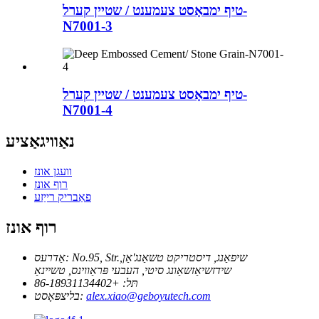
טיף ימבאָסט צעמענט / שטיין קערל-
N7001-3
טיף ימבאָסט צעמענט / שטיין קערל-
N7001-4
נאַוויגאַציע
וועגן אונז
רוף אונז
פאַבריק רייַזע
רוף אונז
No.95, Str.שיפאַנג, דיסטריקט טשאַנג'אַן,
אַדרעס:
שידזשיאַזשאַונג סיטי, העבעי פּראַווינס, טשיינאַ
תּל:
+86-18931134402
alex.xiao@geboyutech.com
בליצפּאָסט: