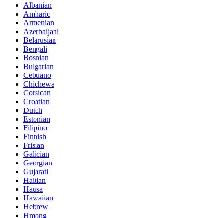
Albanian
Amharic
Armenian
Azerbaijani
Belarusian
Bengali
Bosnian
Bulgarian
Cebuano
Chichewa
Corsican
Croatian
Dutch
Estonian
Filipino
Finnish
Frisian
Galician
Georgian
Gujarati
Haitian
Hausa
Hawaiian
Hebrew
Hmong