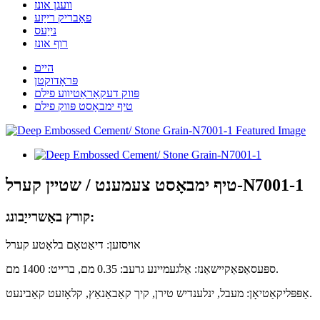
וועגן אונז
פאַבריק רייַזע
נייַעס
רוף אונז
היים
פּראָדוקטן
פּווק דעקאָראַטיווע פילם
טיף ימבאָסט פּווק פילם
טיף ימבאָסט צעמענט / שטיין קערל-N7001-1
קורץ באַשרייַבונג:
אויסזען: דיאַטאָם בלאָטע קערל
ספּעסאַפאַקיישאַנז: אַלגעמיינע גרעב: 0.35 מם, ברייט: 1400 מם.
אַפּפּליקאַטיאָן: מעבל, ינלענדיש טירן, קיך קאַבאַנאַץ, קלאָזעט קאַבינעט.