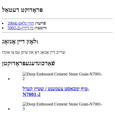
פּראָדוקט דעטאַל
פֿריִער:
הויך גלאָס-נ2004
ווייַטער:
ניו דיזיין-נ5002-2
לאָזן דיין אָנזאָג:
שרייב דיין אָנזאָג דאָ און שיקן עס צו אונדז
פֿאַרבונדענע
פּראָדוקטן
טיף ימבאָסט צעמענט / שטיין קערל-
N7001-2