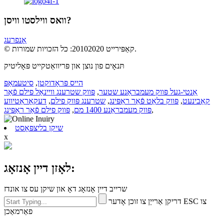
וואס ווילסטו וויסן?
אָנפרעג
© קאַפּירייט 20102020: כל הזכויות שמורות.
תּנאָים פון נוצן און פּריוואַטקייט פּאָליטיק
הייס פּראָדוקטן
,
סיטעמאַפּ
אַנטי-געל פּווק מעמבראַנע שטער
,
פּווק שטרענג וויינאַל פילם פֿאַר
קאַבינעט
,
פּווק בלאַט פֿאַר ראַפּינג
,
שטרענג פּווק פילם
,
דעקאָראַטיווע
,
פּווק מעמבראַנע 1400 מם
,
פּווק פילם פֿאַר ראַפּינג
שיקן בליצפּאָסט
x
לאָזן דיין אָנזאָג:
שרייב דיין אָנזאָג דאָ און שיקן עס צו אונדז
דריקן אַרייַן צו זוכן אָדער ESC צו
פאַרמאַכן