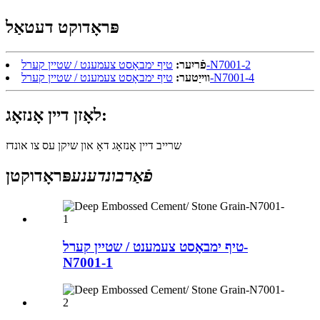
פּראָדוקט דעטאַל
טיף ימבאָסט צעמענט / שטיין קערל-N7001-2
פֿריִער:
טיף ימבאָסט צעמענט / שטיין קערל-N7001-4
ווייַטער:
לאָזן דיין אָנזאָג:
שרייב דיין אָנזאָג דאָ און שיקן עס צו אונדז
פֿאַרבונדענע
פּראָדוקטן
טיף ימבאָסט צעמענט / שטיין קערל-
N7001-1