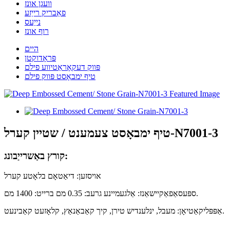
וועגן אונז
פאַבריק רייַזע
נייַעס
רוף אונז
היים
פּראָדוקטן
פּווק דעקאָראַטיווע פילם
טיף ימבאָסט פּווק פילם
טיף ימבאָסט צעמענט / שטיין קערל-N7001-3
קורץ באַשרייַבונג:
אויסזען: דיאַטאָם בלאָטע קערל
ספּעסאַפאַקיישאַנז: אַלגעמיינע גרעב: 0.35 מם ברייט: 1400 מם.
אַפּפּליקאַטיאָן: מעבל, ינלענדיש טירן, קיך קאַבאַנאַץ, קלאָזעט קאַבינעט.