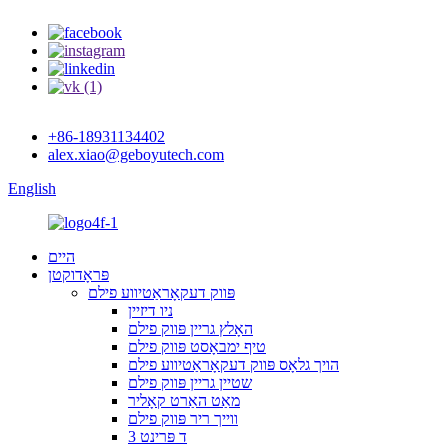
+86-18931134402
alex.xiao@geboyutech.com
English
היים
פּראָדוקטן
פּווק דעקאָראַטיווע פילם
ניו דיזיין
האָלץ גריין פּווק פילם
טיף ימבאָסט פּווק פילם
הויך גלאָס פּווק דעקאָראַטיווע פילם
שטיין גריין פּווק פילם
מאַט האַרט קאָליר
ווייך ריר פּווק פילם
3 ד פּרינט