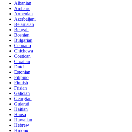
Albanian
Amharic
Armenian
Azerbaijani
Belarusian
Bengali
Bosnian
Bulgarian
Cebuano
Chichewa
Corsican
Croatian
Dutch
Estonian
Filipino
Finnish
Frisian
Galician
Georgian
Gujarati
Haitian
Hausa
Hawaiian
Hebrew
Hmong