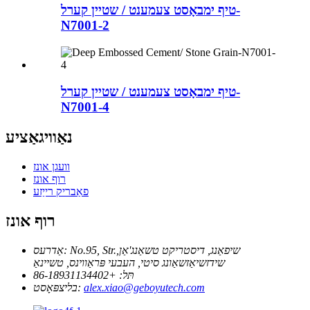
טיף ימבאָסט צעמענט / שטיין קערל-
N7001-2
טיף ימבאָסט צעמענט / שטיין קערל-
N7001-4
נאַוויגאַציע
וועגן אונז
רוף אונז
פאַבריק רייַזע
רוף אונז
No.95, Str.שיפאַנג, דיסטריקט טשאַנג'אַן,
אַדרעס:
שידזשיאַזשאַונג סיטי, העבעי פּראַווינס, טשיינאַ
תּל:
+86-18931134402
alex.xiao@geboyutech.com
בליצפּאָסט: