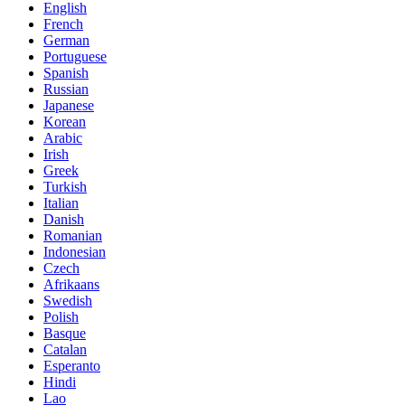
English
French
German
Portuguese
Spanish
Russian
Japanese
Korean
Arabic
Irish
Greek
Turkish
Italian
Danish
Romanian
Indonesian
Czech
Afrikaans
Swedish
Polish
Basque
Catalan
Esperanto
Hindi
Lao